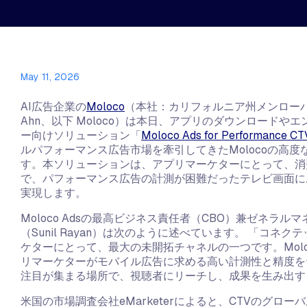
May 11, 2026
AI広告企業の
Moloco
（本社：カリフォルニア州メンローパー
Ahn、以下 Moloco）は本日、アプリのダウンロード
ー向けソリューション「
Moloco Ads for Performance CT
ルパフォーマンス広告市場を牽引してきたMolocoの高度
す。本ソリューションは、アプリマーケターにとって、消
で、パフォーマンス広告の計測が困難だったテレビ画面に
実現します。
Moloco Adsの最高ビジネス責任者（CBO）兼ゼネラ
（Sunil Rayan）は次のように述べています。 「コネ
ケターにとって、最大の未開拓チャネルの一つです。Moloco Ads
リマーケターがモバイル広告に求める高い計測性と精度を
注目が集まる場所で、視聴者にリーチし、成果を生み出す
米国の市場調査会社eMarketerによると、CTVのグロー