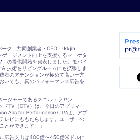
Pres
ク、共同創業者・CEO：Ikkjin
pr@
やエンゲージメント向上を支援するマーケタ
V
」の提供開始を発表しました。モバイ
なAI技術をリビングルームにも拡張しま
費者のアテンションが極めて高い一方
おいても、真のパフォーマンス広告を
ルマネージャーであるスニル・ラヤン
クテッドTV（CTV）は、今日のアプリマー
 for Performance CTVは、アプ
テレビにももたらします。ユーザーの
ことができます。」
バル広告支出は400億〜450億米ドルに