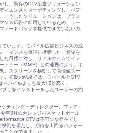
かし、既存のCTV広告ソリューション
ディエンスをターゲティングし、パフ
。こうしたソリューションは、ブラン
マンス広告に転用しているため、リー
フィードバックを提供できていないの
思想から異なっています。モバイル広告ビジネスの成
フォーマンスを重視し構築した、業界を
定した目標に対し、リアルタイムでイン
ートナー（MMP）との連携により、キ
果、スクリーンを横断して高価値ユー
す。初期の結果では、モバイルとCTV
はモバイルよりも最大1.5倍高く、
聴した結果、アプリをインストールしたユーザーの約
ォーマンスマーケティング・ディレクター、ブレア・
す。「今年3月のカレッジバスケットボール
erformance CTVは不可欠な存在でし
的な役割を果たし、期待を上回るパフォー
ることができました。」