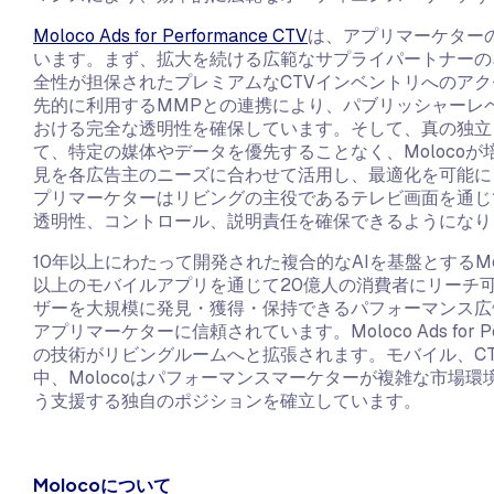
Moloco Ads for Performance CTV
は、アプリマーケター
います。まず、拡大を続ける広範なサプライパートナーの
全性が担保されたプレミアムなCTVインベントリへのア
先的に利用するMMPとの連携により、パブリッシャーレ
おける完全な透明性を確保しています。そして、真の独立
て、特定の媒体やデータを優先することなく、Moloco
見を各広告主のニーズに合わせて活用し、最適化を可能に
プリマーケターはリビングの主役であるテレビ画面を通じ
透明性、コントロール、説明責任を確保できるようにな
10年以上にわたって開発された複合的なAIを基盤とするMo
以上のモバイルアプリを通じて20億人の消費者にリーチ可能で
ザーを大規模に発見・獲得・保持できるパフォーマンス広
アプリマーケターに信頼されています。Moloco Ads for P
の技術がリビングルームへと拡張されます。モバイル、C
中、Molocoはパフォーマンスマーケターが複雑な市場
う支援する独自のポジションを確立しています。
Molocoについて