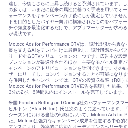
達し、今後もさらに上昇し続けると予測されています。し
の多くは、いまだに従来の属性に基づく手法を用いてオー
ォーマンスをキャンペーン終了後にしか測定していません
ドを目的としたバイヤー向けに構築されたものをパフォー
チや頻度を最適化するだけで、アプリマーケターが求める
が現状です。
Moloco Ads for Performance CTVは、設計
長を支えるAIをテレビ向けに最適化し、設計段階からパ
リードするCTVソリューションの一つです。広告主が設
プレッションが最適化されるほか、主要なモバイル測定パ
ャンペーンのアトリビューションを計測できます。その結
ザーにリーチし、コンバージョンすることが可能になりま
を併用したキャンペーンでは、CTVの投資収益率（ROI）
Moloco Ads for Performance CTV広告を視
3分の2が、6時間以内にインストールを完了しています。
米国 Fanatics Betting and Gaming社のパフ
ヒルトン（Blair Hilton）氏は次のように述べていま
シーズンにおける当社の戦略において、Moloco Ads for P
た。Molocoは強力なキャンペーン成果を促進する中心
マンスにより、効率的に広範なオーディエンスへリーチす