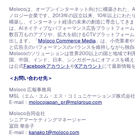
Molocoは、オープンインターネット向けに構築された、
ノロジー企業です。2013年の設立以来、10年以上にわた
構築し、インターネット経済の未来の創造に専念してきま
は、AIネイティブなパフォーマンス広告プラットフォー
数百万ものアプリや、拡大を続けるCTVプラットフォー
出します。「
Moloco Commerce Media
」は、小売業者や
と広告主のパフォーマンスのバランスを維持しながら独自
Molocoのソリューションは世界200以上の国と地域で
国、中国、インド、日本、シンガポールにオフィスを構え
は公式
Facebookアカウント
や
Xアカウント
にて最新情報
＜お問い合わせ先＞
Moloco 広報事務局
MSL（エム・エム・エス・コミュニケーションズ株式会
E-mail：
molocojapan_pr@mslgroup.com
Moloco合同会社
シニアマーケティングマネージャー
冨田 華奈子
E-mail：
kanako.t@moloco.com