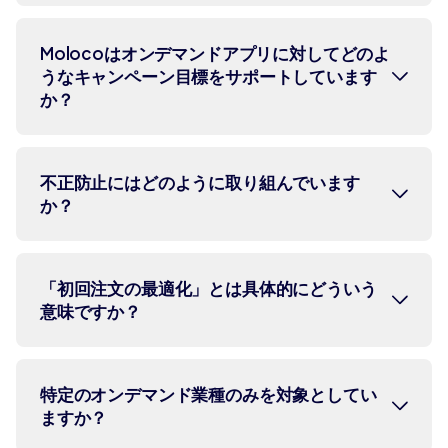
Molocoは、GoogleおよびAppleのア
Molocoはオンデマンドアプリに対してどのよ
うなキャンペーン目標をサポートしています
プリストア要件に準拠した厳格な品質
か？
基準を維持しています。リアルタイム
モニタリングと除外リストを活用し、
広告在庫の品質を継続的に向上させて
Molocoは、新規インストール、サイン
不正防止にはどのように取り組んでいます
おり、これらの取り組みはTAGおよび
か？
アップ、オンボーディング完了、初回
IABゴールド認証を取得しています。
注文や初回乗車、サブスクリプション
やロイヤリティプログラムへの登録、
当社では、数値を水増しし、不正リス
特定のアプリ内イベント、さらには
「初回注文の最適化」とは具体的にどういう
意味ですか？
クを招く恐れのある「固定のCAC保
CPAやROASといった収益ベースの目標
証」や「インセンティブ付きインスト
など、幅広い成果を最適化できます。
ール」は行いません。Moloco Adsは、
また、多くのオンデマンド企業が、休
一部のUAプラットフォームは、アルゴ
GoogleおよびAppleのアプリストア要
特定のオンデマンド業種のみを対象としてい
眠ユーザーの再活性化、リピート注文
ますか？
リズムで計測しやすい「インストー
件に準拠した厳格な品質基準を維持し
の促進、新機能のプロモーションを目
ル」や「登録」といった短期的なイベ