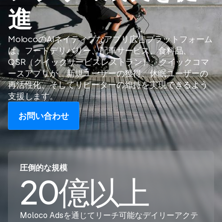
進
MolocoのAIネイティブなアプリ広告プラットフォーム
は、フードデリバリー、配車サービス、食料品、
QSR（クイックサービスレストラン）、クイックコマ
ースアプリが、新規ユーザーの獲得、休眠ユーザーの
再活性化、そしてリピーターの維持を実現できるよう
支援します。
お問い合わせ
圧倒的な規模
20億以上
Moloco Adsを通じてリーチ可能なデイリーアクテ