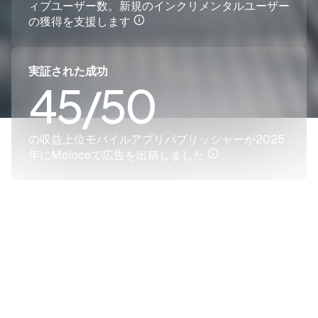
ィブユーザー数。新規のインクリメンタルユーザー
の獲得を支援します
実証された成功
45/50
の収益上位モバイルアプリパブリッシャーが2025
年にMolocoで広告を出稿しました
設計によるパフォーマンス
90%以上
のMoloco Ads広告費は、より深いファネルのCPA
およびROAS目標に基づいています