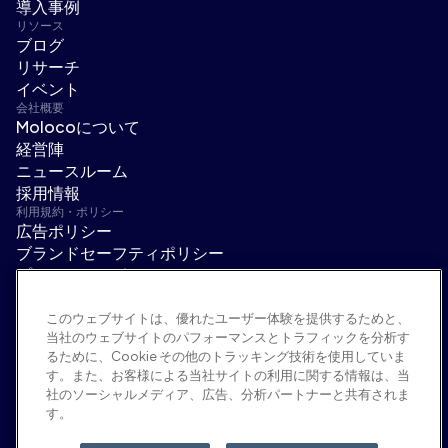
導入事例
リソース
ブログ
リサーチ
イベント
会社概要
Molocoについて
経営陣
ニュースルーム
採用情報
利用規約・ポリシー
広告ポリシー
ブランドセーフティポリシー
プライバシーポリシー
セキュリティ
サプライヤーポータル
このウェブサイトは、優れたユーザー体験を提供するためと、
当社のウェブサイトのパフォーマンスとトラフィックを分析す
利用規約
るために、Cookie その他のトラッキング技術を使用していま
倫理・コンプライアンス
す。また、お客様による当社サイトの利用に関する情報は、当
EEO statement & notices
社のソーシャルメディア、広告、分析パートナーと共有されま
「私の個人情報を販売/共有しない」
す。
ソーシャルメディア
Linkedin