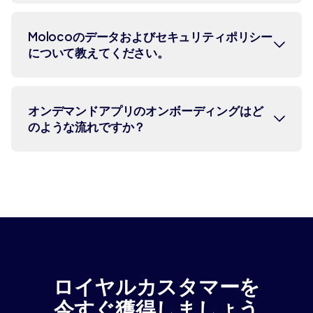
ています。リアルタイムモニタリング
的として、Molocoのリエンゲージメン
ントを最適化の対象としています。一
と除外リストを活用し、広告在庫の品
トキャンペーンを活用しています。
当社は、フードデリバリー、配車サー
方、Molocoは「初回注文完了」「初回
Molocoのデータおよびセキュリティポリシー
質を継続的に向上させており、これら
について教えてください。
ビス、食料品・クイックコマース、
乗車」「サブスクリプション有効化」
の取り組みはTAGおよびIABゴールド認
QSR（クイックサービスレストラ
「リピート購入の頻度」など、お客様
証を取得しています。
ン）、オンデマンドショッピングな
のビジネスにとって真に重要なイベン
当社はデータとセキュリティを重視し
ど、オンデマンドエコシステム全体を
オンデマンドアプリのオンボーディングはど
トを最適化できます。当社のAIはユー
のような流れですか？
ています。詳細については、
トラスト
幅広くサポートしています。当社のプ
ザーの全ジャーニーを分析し、お客様
センター
および
セキュリティとコンプ
ラットフォームは、業種を問わず、お
のプロダクトにおいて何がコンバージ
ライアンス
のページをご覧ください。
客様固有のコンバージョンイベントや
ョンを予測する要因となるかを特定し
オンボーディングでは、主に計測環境
最適化目標に合わせて柔軟に適応しま
ます。
の統合、主要なコンバージョンイベン
す。
トの定義、テスト計画の策定を行いま
す。その後、キャンペーンを開始し、
学習状況をモニタリングしながら、パ
フォーマンスやお客様からのフィード
ロイヤルカスタマーを
バックに基づいて調整を行います。
今すぐ獲得しましょう