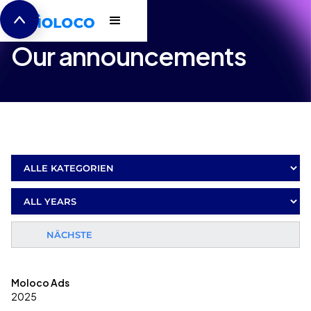
Pressemitteilungen
Our announcements
Moloco Ads
2025