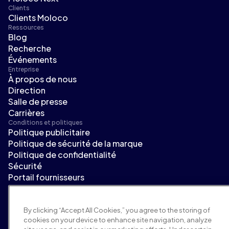
Clients
Clients Moloco
Ressources
Blog
Recherche
Événements
Entreprise
À propos de nous
Direction
Salle de presse
Carrières
Conditions et politiques
Politique publicitaire
Politique de sécurité de la marque
Politique de confidentialité
Sécurité
Portail fournisseurs
Conditions d'utilisation
Éthique et conformité
EEO statement & notices
By clicking “Accept All Cookies,” you agree to the storing of
cookies on your device to enhance site navigation, analyze
Your Privacy Choices