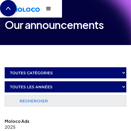
Press Releases
Our announcements
Moloco Ads
2025