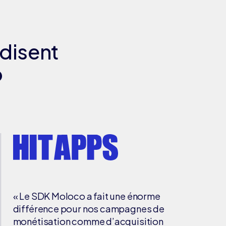
 disent
o
« Le SDK Moloco a fait une énorme
différence pour nos campagnes de
monétisation comme d’acquisition