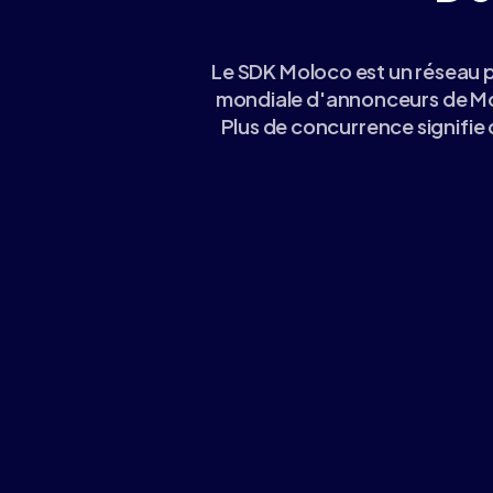
Le SDK Moloco est un réseau p
mondiale d'annonceurs de Mol
Plus de concurrence signifie
Gardez une plus grande
chaque dollar que vou
En intégrant le SDK Moloco, vous contournez 
programmatique et accédez directement à l
Moloco. Contrairement aux échanges, Moloco 
ainsi, une plus grande partie de ce que les a