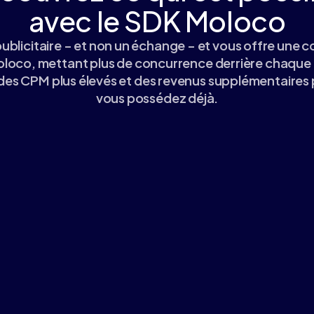
avec le SDK Moloco
ublicitaire – et non un échange – et vous offre une 
oco, mettant plus de concurrence derrière chaque 
 des CPM plus élevés et des revenus supplémentaires 
vous possédez déjà.
 partie de
s gagnez
les frais d'échange
a demande d'annonceurs de
ne tire pas de revenus du SDK,
nnonceurs dépensent vous revient