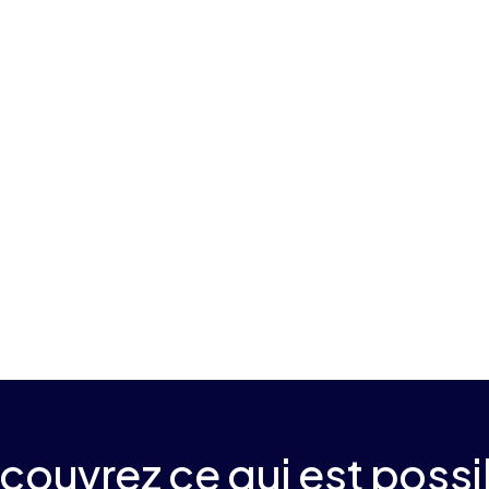
Moins de concurrence,
c'est moins de revenus
Les enchères publicitaires sont remportées par
le plus offrant. Lorsque moins de réseaux sont en
concurrence, les enchères sont limitées. Chaque
réseau manquant à votre pile est une source
potentielle de revenus non capturés.
couvrez ce qui est possi