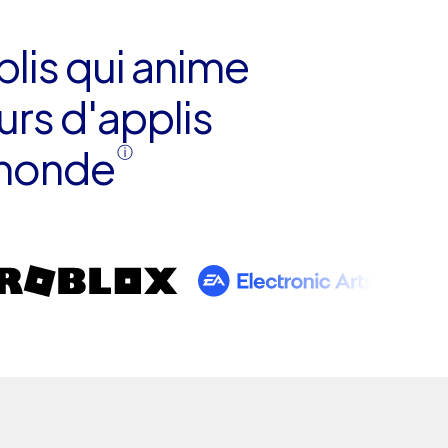
plis qui anime
urs d'applis
 monde
ⓘ