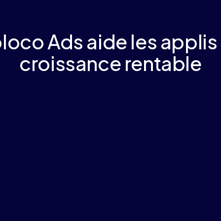
co Ads aide les applis 
croissance rentable
re
chats, achèvements de niveaux.
itecture) de Moloco évalue
 quotidiennes pour identifier et
s de se convertir selon votre