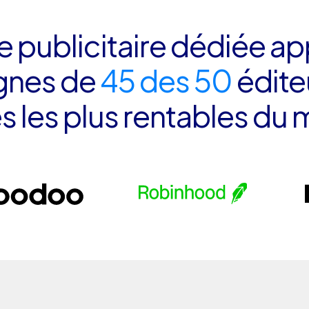
 publicitaire dédiée ap
gnes de
45 des 50
édite
s les plus rentables du