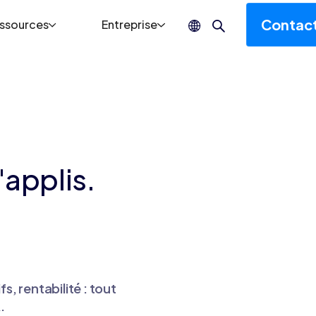
Contac
ssources
Entreprise
'applis.
s, rentabilité : tout
.