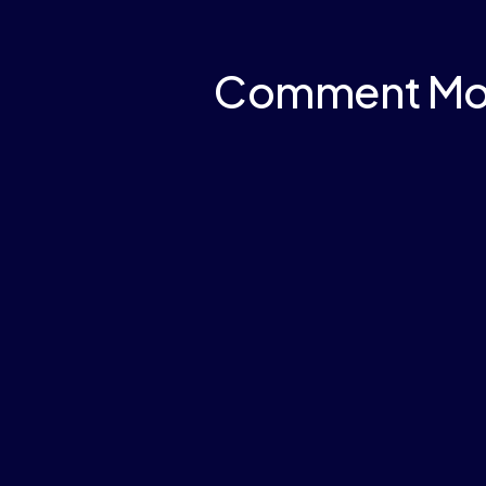
Comment Molo
Une IA conçue sur mesu
Définissez votre objectif — ROAS, dépôts, a
La CARA (Compound Ad Recommendation Arch
plus d’un billion d’opportunités publicitaires
atteindre les utilisateurs les plus susceptible
objectif propre.
ⓘ