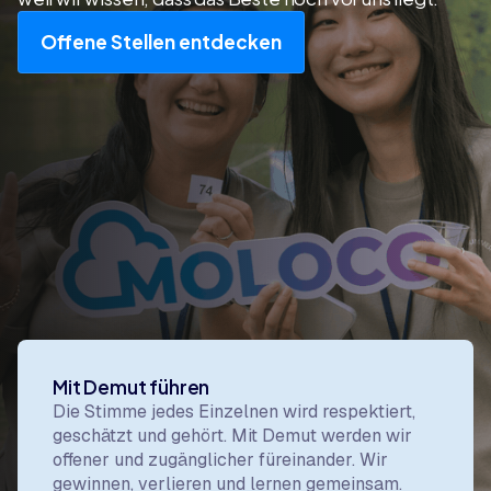
Offene Stellen entdecken
Unsere Werte
Unsere Werte sind die Grundüberzeugungen, die
prägen, wie wir arbeiten, aufbauen,
Entscheidungen treffen und füreinander da sind.
Mit Demut führen
Die Stimme jedes Einzelnen wird respektiert,
geschätzt und gehört. Mit Demut werden wir
offener und zugänglicher füreinander. Wir
gewinnen, verlieren und lernen gemeinsam.