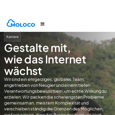
Unternehmen
Karriere
Karriere
Gestalte mit,
wie das Internet
wächst
Wir sind ein ehrgeiziges, globales Team,
angetrieben von Neugier und einem tiefen
Verantwortungsbewusstsein, um echte Wirkung zu
erzielen. Wir packen die schwierigsten Probleme
gemeinsam an, meistern Komplexität und
verschieben ständig die Grenzen des Möglichen,
weil wir wissen, dass das Beste noch vor uns liegt.