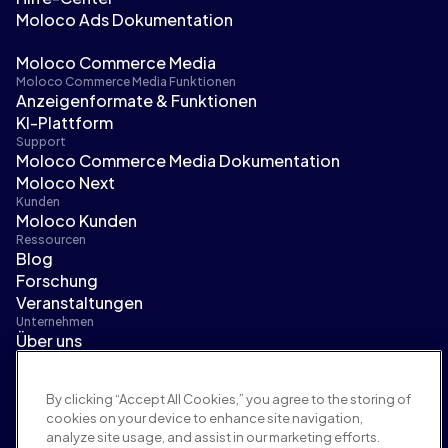
Moloco Ads Dokumentation
Moloco Commerce Media
Moloco Commerce Media Funktionen
Anzeigenformate & Funktionen
KI-Plattform
Support
Moloco Commerce Media Dokumentation
Moloco Next
Kunden
Moloco Kunden
Ressourcen
Blog
Forschung
Veranstaltungen
Unternehmen
Über uns
Führungsteam
Pressebereich
By clicking “Accept All Cookies,” you agree to the storing of
Karriere
cookies on your device to enhance site navigation,
Bedingungen und Richtlinien
analyze site usage, and assist in our marketing efforts.
Werberichtlinie