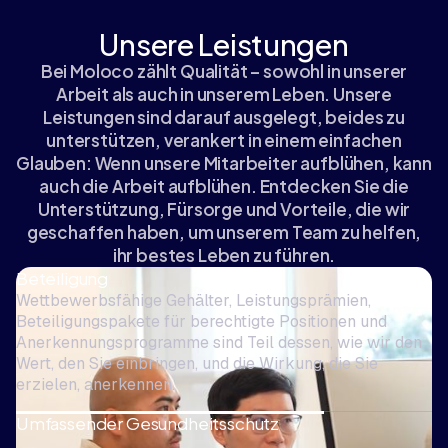
Unsere Leistungen
Bei Moloco zählt Qualität – sowohl in unserer
Arbeit als auch in unserem Leben. Unsere
Leistungen sind darauf ausgelegt, beides zu
unterstützen, verankert in einem einfachen
Glauben: Wenn unsere Mitarbeiter aufblühen, kann
auch die Arbeit aufblühen. Entdecken Sie die
Unterstützung, Fürsorge und Vorteile, die wir
geschaffen haben, um unserem Team zu helfen,
ihr bestes Leben zu führen.
Beteiligung
Wettbewerbsfähige Gehälter, Leistungsprämien,
Beteiligungspakete für berechtigte Positionen und
Anerkennungsprogramme sind Teil dessen, wie wir den
Wert, den Sie einbringen, und die Wirkung, die Sie
erzielen, anerkennen.
Umfassender Gesundheitsschutz
Großzügige und flexible Krankenversicherungsoptionen,