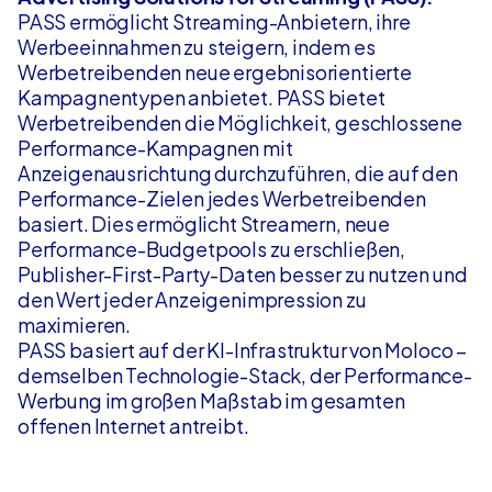
PASS ermöglicht Streaming-Anbietern, ihre
Werbeeinnahmen zu steigern, indem es
Werbetreibenden neue ergebnisorientierte
Kampagnentypen anbietet. PASS bietet
Werbetreibenden die Möglichkeit, geschlossene
Performance-Kampagnen mit
Anzeigenausrichtung durchzuführen, die auf den
Performance-Zielen jedes Werbetreibenden
basiert. Dies ermöglicht Streamern, neue
Performance-Budgetpools zu erschließen,
Publisher-First-Party-Daten besser zu nutzen und
den Wert jeder Anzeigenimpression zu
maximieren.
PASS basiert auf der KI-Infrastruktur von Moloco –
demselben Technologie-Stack, der Performance-
Werbung im großen Maßstab im gesamten
offenen Internet antreibt.