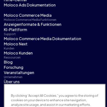
Moloco Ads Dokumentation
Moloco Commerce Media
Moloco Commerce Media Funktionen
Anzeigenformate & Funktionen
KI-Plattform
Support
Moloco Commerce Media Dokumentation
Moloco Next
Kunden
Moloco Kunden
Ressourcen
Blog
Forschung
Veranstaltungen
Unternehmen
Über uns
Führungsteam
Pressebereich
By clicking “Accept All Cookies,” you agree to the storing of
Karriere
cookies on your device to enhance site navigation,
Bedingungen und Richtlinien
analyze site usage, and assist in our marketing efforts.
Werberichtlinie