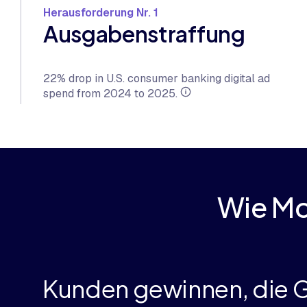
Herausforderung Nr. 1
Ausgabenstraffung
22% drop in U.S. consumer banking digital ad
spend from 2024 to 2025.
Wie Mo
Kunden gewinnen, die G