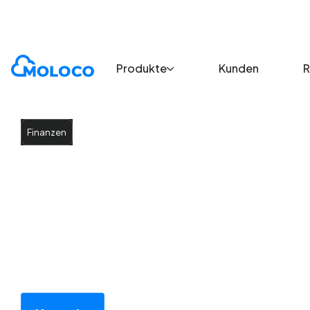
Moloco Ads
Finanzen
Produkte
Kunden
R
Finanzen
Finanznutzer 
handeln und 
Moloco Ads hilft Finanz-Apps, hochinteressierte 
unabhängiger Apps hinweg zu erreichen und optimi
finanzierten Konten und ersten Trades bis zum Re