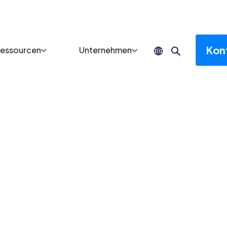
Kont
essourcen
Unternehmen
gewinnen, die e
bleiben
Nutzer über Millionen
ert auf Ihre Ziele – von
turn on Ad Spend.