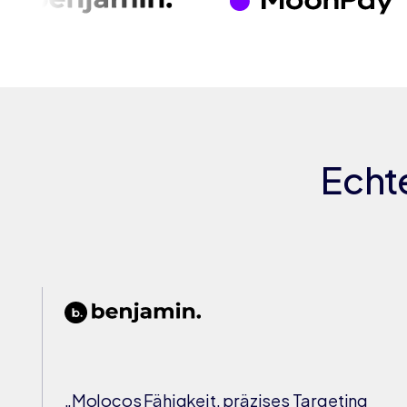
Echt
„Molocos Fähigkeit, präzises Targeting