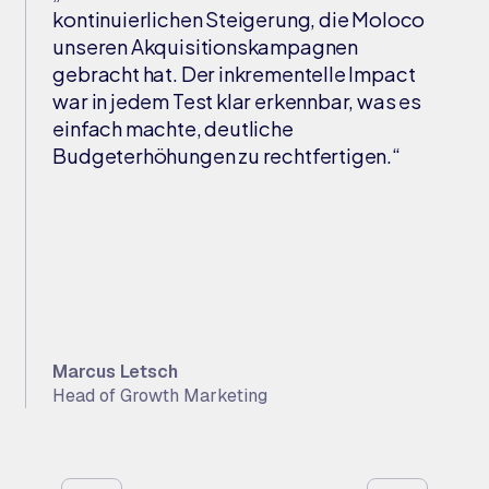
kontinuierlichen Steigerung, die Moloco
unseren Akquisitionskampagnen
gebracht hat. Der inkrementelle Impact
war in jedem Test klar erkennbar, was es
einfach machte, deutliche
Budgeterhöhungen zu rechtfertigen.“
Marcus Letsch
Head of Growth Marketing