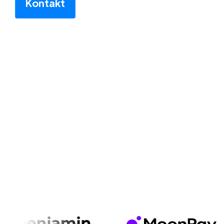
Kontakt
DIE SKALIERUNG, UM IHREN NÄCHSTEN
EINZAHLER ZU FINDEN
2 Mrd.+
täglich aktive Nutzer können von Moloco Ads
erreicht werden.