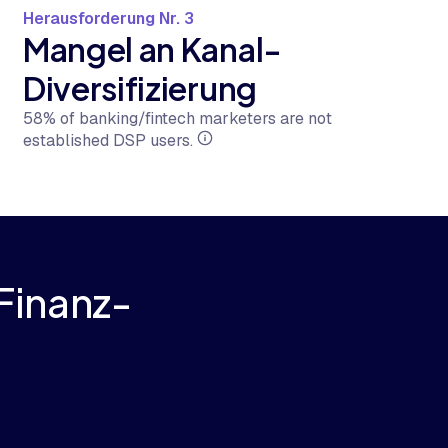
Herausforderung Nr. 3
Mangel an Kanal-
Diversifizierung
58% of banking/fintech marketers are not
established DSP users.
Finanz-