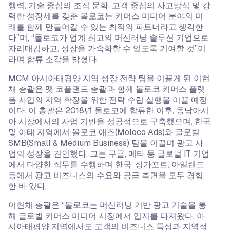
행력, 기술 중심의 조직 문화, 고객 중심의 사고방식 및 강
력한 성장세를 갖춘 몰로코는 커머스 미디어 분야의 미
래를 함께 만들어갈 수 있는 최적의 파트너라고 생각한
다”며, “몰로코가 업계 최고의 머신러닝 솔루션 기업으로
자리매김하고, 성장을 가속화할 수 있도록 기여할 것”이
라며 합류 소감을 밝혔다.
MCM 아시아태평양 지역 성장 전략 팀을 이끌게 된 이현
채 총괄은 팻 코플랜드 총괄과 함께 몰로코 커머스 플랫
폼 사업의 지역 확장을 위한 전략 수립 실행을 이끌 예정
이다. 이 총괄은 2018년 몰로코에 합류한 이후, 동남아시
아 시장에서의 사업 기반을 성공적으로 구축했으며, 한국
및 아태 지역에서 몰로코 애즈(Moloco Ads)와 글로벌
SMB(Small & Medium Business) 팀을 이끌며 광고 사
업의 성장을 견인했다. 그는 구글, 메타 등 글로벌 IT 기업
에서 다양한 직무를 수행하며 한국, 싱가포르, 아일랜드
등에서 광고 비즈니스의 수요와 공급 측면을 모두 경험
한 바 있다.
이현채 총괄은 “몰로코는 머신러닝 기반 광고 기술을 통
해 글로벌 커머스 미디어 시장에서 입지를 다져왔다. 아
시아태평양 지역에서도 고객의 비즈니스 특성과 지역적