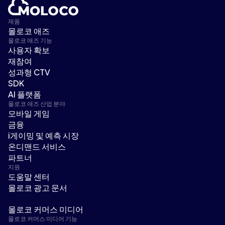
제품
몰로코 애즈
몰로코 애즈 기능
사용자 확보
재참여
성과형 CTV
SDK
AI 플랫폼
몰로코 애즈 산업 분야
모바일 게임
금융
i게이밍 및 예측 시장
온디맨드 서비스
파트너
지원
도움말 센터
몰로코 광고 문서
몰로코 커머스 미디어
몰로코 커머스 미디어 기능