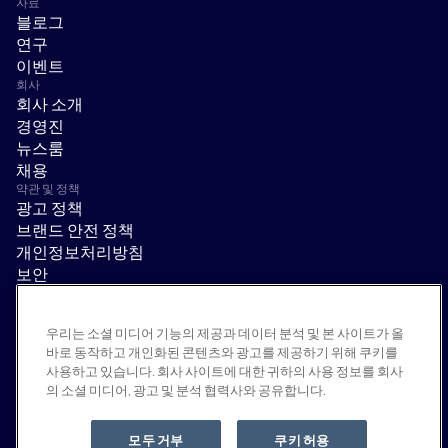
자료
블로그
연구
이벤트
회사
회사 소개
경영진
뉴스룸
채용
약관 및 정책
광고 정책
브랜드 안전 정책
개인정보처리방침
보안
공급업체 포털
이용 약관
우리는 소셜 미디어 기능의 제공과 데이터 분석 및 본 사이트가 올
윤리 및 준법 경영
바로 동작하고 개인화된 콘텐츠와 광고를 제공하기 위해 쿠키를
EEO statement & notices
사용하고 있습니다. 회사 사이트에 대한 귀하의 사용 정보를 회사
모두 거부
의 소셜 미디어, 광고 및 분석 협력사와 공유합니다.
소셜
Linkedin
모두 거부
쿠키 허용
YouTube