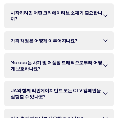
엔터테인먼트, 여행, 이커머스, 온디맨드 등
다양한 산업 분야를 아우릅니다.
Moloco는 고객사의 MMP 또는 내부 데
시작하려면 어떤 크리에이티브 소재가 필요합니
까?
이터 과학 팀과 협력하여 증분 효과 테스
트를 지원합니다. 이 테스트는 Moloco
의 영향을 분리하여 측정하고 기존 UA
UA 광고주는 일반적으로 동영상, 엔드
파트너를 넘어선 성과 향상을 보여주도
가격 책정은 어떻게 이루어지나요?
카드, 플레이어블 광고, 정지 이미지 등
록 설계될 수 있습니다.
다양한 크리에이티브 소재를 활용하여
캠페인을 시작합니다. 이를 통해
Moloco는 최적화된 CPM(oCPM) 가격
Moloco는 사기 및 저품질 트래픽으로부터 어떻
Moloco의 복합 AI 시스템은 형식, 게재
게 보호하나요?
책정을 사용합니다. 이는 예상 사용자 품
위치, 변형을 자동으로 테스트하여 최고
질 및 시장 경쟁과 같은 요소를 기반으로
의 성과를 내는 요소를 식별하고 광고 지
노출 가격이 동적으로 설정됨을 의미하
출 대비 수익을 극대화합니다.
Moloco는 Google 및 Apple 앱 스토어
며, CPA 또는 ROAS와 같은 캠페인 목표
UA와 함께 리인게이지먼트 또는 CTV 캠페인을
실행할 수 있나요?
요구 사항에 부합하는 엄격한 품질 표준
에 맞춰 최적화됩니다.
을 유지합니다. 실시간 모니터링 및 제외
목록을 사용하여 인벤토리 품질을 지속
네. Moloco Ads는 사용자 확보(UA) 및