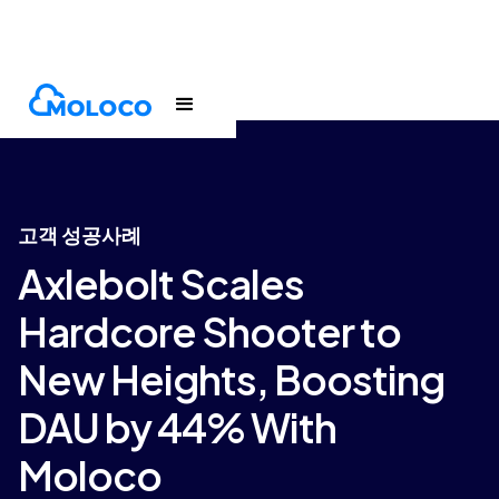
Customers
Case Study
고객 성공사례
Axlebolt Scales
Hardcore Shooter to
New Heights, Boosting
DAU by 44% With
Moloco