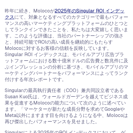
昨年に続き、Molocoが
2025年のSingular ROI インデッ
クス
にて、対象となるすべてのカテゴリーで最もパフォー
マンスの高いマーケティングプラットフォームのひとつと
してランクインできたことを、私たちは大変嬉しく思いま
す。このような評価は、当社のパートナーシップの強さ
と、持続可能でROIの高い成長を継続的にもたらす
Molocoに対するお客様の信頼を反映しています。
Singular ROI インデックスは、モバイルアプリ広告プラ
ットフォームにおける数十億米ドルの広告費と数兆件に及
ぶインプレッションの分析に基づき、モバイルアプリのマ
ーケティングパートナーをパフォーマンスによってランク
付けする年次レポートです。
Singularの最高執行責任者（COO）兼共同設立者である
Susan Kuo氏は、ウォールドガーデンを越えてビジネス成
果を促進するMolocoの能力について次のように述べてい
ます。「マーケターが新たな成長分野を求めてGoogleや
Meta以外にますます目を向けるようになる中、Molocoは
再び傑出したパフォーマンスを見せました。
Singularによる2025年のROI インデックスにおいて、ゲ