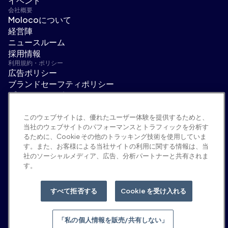
イベント
会社概要
Molocoについて
経営陣
ニュースルーム
採用情報
利用規約・ポリシー
広告ポリシー
ブランドセーフティポリシー
プライバシーポリシー
セキュリティ
サプライヤーポータル
このウェブサイトは、優れたユーザー体験を提供するためと、
当社のウェブサイトのパフォーマンスとトラフィックを分析す
利用規約
るために、Cookie その他のトラッキング技術を使用していま
倫理・コンプライアンス
す。また、お客様による当社サイトの利用に関する情報は、当
EEO statement & notices
社のソーシャルメディア、広告、分析パートナーと共有されま
「私の個人情報を販売/共有しない」
す。
ソーシャルメディア
Linkedin
すべて拒否する
Cookie を受け入れる
YouTube
「私の個人情報を販売/共有しない」