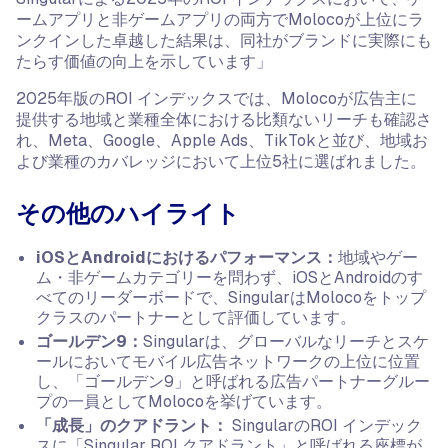
ームアプリと非ゲームアプリの両方でMolocoが上位にラ
ンクインした卓越した結果は、同社がブランドに実際にも
たらす価値の向上を示しています」
2025年版のROI インデックスでは、Molocoが広告主に
提供する地域と業種全体における比類ないリーチも確認さ
れ、Meta、Google、Apple Ads、TikTokと並び、地域お
よび業種のカバレッジにおいて上位5社に選ばれました。
その他のハイライト
iOSとAndroidにおけるパフォーマンス：
地域やゲー
ム・非ゲームカテゴリーを問わず、iOSとAndroidのす
べてのリーダーボードで、SingularはMolocoをトップ
クラスのパートナーとして評価しています。
ゴールデン9：
Singularは、グローバルなリーチとスケ
ールにおいてモバイル広告ネットワークの上位に位置
し、「ゴールデン9」と呼ばれる広告パートナーグルー
プの一員としてMolocoを挙げています。
「成長」のクアドラント：
SingularのROI インデック
スに「Singular ROI クアドラント」と呼ばれる座標が