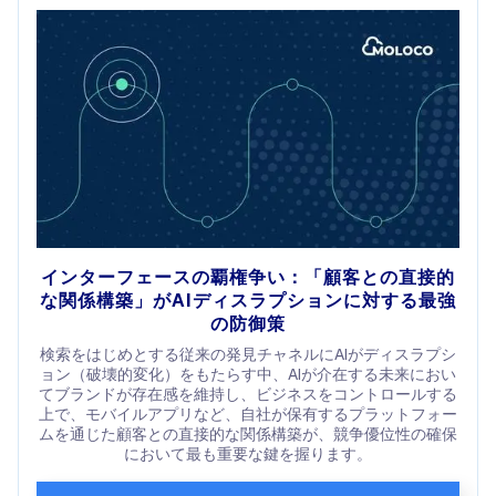
インターフェースの覇権争い：「顧客との直接的
な関係構築」がAIディスラプションに対する最強
の防御策
検索をはじめとする従来の発見チャネルにAIがディスラプシ
ョン（破壊的変化）をもたらす中、AIが介在する未来におい
てブランドが存在感を維持し、ビジネスをコントロールする
上で、モバイルアプリなど、自社が保有するプラットフォー
ムを通じた顧客との直接的な関係構築が、競争優位性の確保
において最も重要な鍵を握ります。