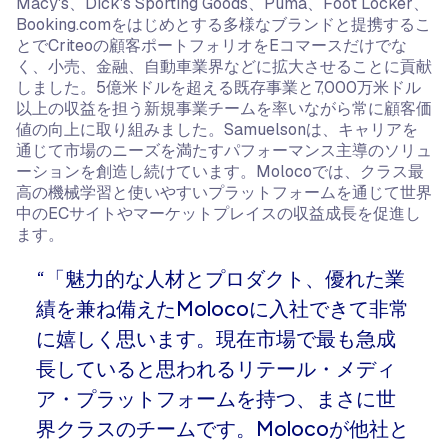
Macy's、Dick's Sporting Goods、Puma、Foot Locker、
Booking.comをはじめとする多様なブランドと提携するこ
とでCriteoの顧客ポートフォリオをEコマースだけでな
く、小売、金融、自動車業界などに拡大させることに貢献
しました。5億米ドルを超える既存事業と7,000万米ドル
以上の収益を担う新規事業チームを率いながら常に顧客価
値の向上に取り組みました。Samuelsonは、キャリアを
通じて市場のニーズを満たすパフォーマンス主導のソリュ
ーションを創造し続けています。Molocoでは、クラス最
高の機械学習と使いやすいプラットフォームを通じて世界
中のECサイトやマーケットプレイスの収益成長を促進し
ます。
“「魅力的な人材とプロダクト、優れた業
績を兼ね備えたMolocoに入社できて非常
に嬉しく思います。現在市場で最も急成
長していると思われるリテール・メディ
ア・プラットフォームを持つ、まさに世
界クラスのチームです。Molocoが他社と