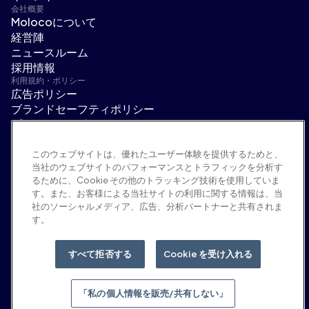
会社概要
Molocoについて
経営陣
ニュースルーム
採用情報
利用規約・ポリシー
広告ポリシー
ブランドセーフティポリシー
プライバシーポリシー
セキュリティ
サプライヤーポータル
このウェブサイトは、優れたユーザー体験を提供するためと、
当社のウェブサイトのパフォーマンスとトラフィックを分析す
利用規約
るために、Cookie その他のトラッキング技術を使用していま
倫理・コンプライアンス
す。また、お客様による当社サイトの利用に関する情報は、当
EEO statement & notices
社のソーシャルメディア、広告、分析パートナーと共有されま
「私の個人情報を販売/共有しない」
す。
ソーシャルメディア
Linkedin
すべて拒否する
Cookie を受け入れる
YouTube
「私の個人情報を販売/共有しない」
© 2026 Moloco, Inc.
ページトップへ