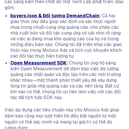
các sáng kiến then chốt do IAB Tech Lab phát triển. Bao
gồm:
buyers.json & Đối tượng DemandChain
:
Cả hai
giao thức này đều giúp xác định và xác thực người
mua trong chuỗi cung ứng quảng cáo, cho phép các
nhà xuất bản và đối tác cung ứng có cái nhìn rõ ràng
về việc ai đang mua kho quảng cáo của họ và trong
những điều kiện nào. Chúng tôi đã triển khai các giao
thức này trong Moloco Ads và tích cực khuyến khích
các đối tác thực hiện tương tự.
Open Measurement SDK
:
Chúng tôi ủng hộ sáng
kiến Open Measurement để đảm bảo việc đo lường
quảng cáo nhất quán và độc lập trên các môi trường
khác nhau—một thành phần thiết yếu để xây dựng
lòng tin giữa nhà quảng cáo và các nền tảng. Bất cứ
khi nào có thể, chúng tôi ưu tiên làm việc với các đối
tác đã tích hợp SDK này.
Việc áp dụng các tiêu chuẩn này cho Moloco Ads giúp
đảm bảo rằng mọi lượt hiển thị đều bắt nguồn từ một
nguồn có thể xác minh và mang lại giá trị có thể đo
lường được.