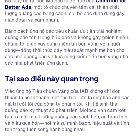
Đó là lý do tại sao Moloco là đối tác của
Coalition for
Better Ads
, một tổ chức chuyên tâm cải thiện chất
lượng quảng cáo bằng cách loại bỏ các định dạng gây
gián đoạn và xâm phạm.
Bằng cách ủng hộ các tiêu chuẩn ưu tiên trải nghiệm
quảng cáo tôn trọng, hấp dẫn và không gây phiền nhiễu,
chúng tôi giúp xây dựng niềm tin bền vững với người
dùng—đồng thời thúc đẩy hiệu suất mạnh mẽ hơn cho
các nhà quảng cáo và khả năng kiếm tiền bền vững cho
các nhà phát triển ứng dụng.
Tại sao điều này quan trọng
Việc ủng hộ Tiêu chuẩn Vàng của IAB không chỉ đơn
thuần là hoàn thành một thủ tục—đó là sự phản ánh các
giá trị cốt lõi của công ty chúng tôi. Khi hệ sinh thái
quảng cáo kỹ thuật số phát triển, Moloco vẫn cam kết
tạo ra một môi trường quảng cáo sạch hơn, an toàn hơn
và hiệu quả hơn—nơi mà sự minh bạch, hiệu suất và tính
tôn trọng luôn song hành cùng nhau.