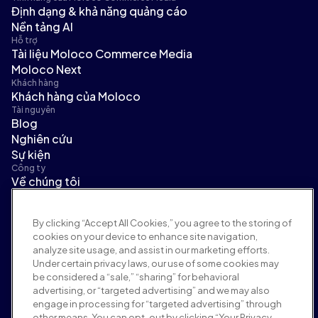
Định dạng & khả năng quảng cáo
Nền tảng AI
Hỗ trợ
Tài liệu Moloco Commerce Media
Moloco Next
Khách hàng
Khách hàng của Moloco
Tài nguyên
Blog
Nghiên cứu
Sự kiện
Công ty
Về chúng tôi
Ban lãnh đạo
Tin tức
By clicking “Accept All Cookies,” you agree to the storing of
Tuyển dụng
cookies on your device to enhance site navigation,
Điều khoản và chính sách
analyze site usage, and assist in our marketing efforts.
Chính sách quảng cáo
Under certain privacy laws, our use of some cookies may
Chính sách an toàn thương hiệu
be considered a “sale,” “sharing” for behavioral
Chính sách quyền riêng tư
advertising, or “targeted advertising” and we may also
Bảo mật
engage in processing for “targeted advertising” through
Cổng thông tin nhà cung cấp
other means. You can opt-out by clicking “Your Privacy