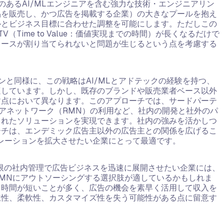
のあるAI/MLエンジニアを含む強力な技術・エンジニアリン
品を販売し、かつ広告を掲載する企業）の大きなプールを抱え
ルとビジネス目標に合わせた調整を可能にします。ただしこの
Time to Value：価値実現までの時間）が長くなるだけで
ソースが割り当てられないと問題が生じるという点を考慮する
ョンと同様に、この戦略はAI/MLとアドテックの経験を持つ、
適しています。しかし、既存のブランドや販売業者ベース以外
す点において異なります。このアプローチでは、サードパーテ
ィアネットワーク（RMN）の利用など、社内の開発と社外のパ
されたソリューションを実現できます。社内の強みを活かしつ
ーチは、エンデミック広告主以外の広告主との関係を広げるこ
レーションを拡大させたい企業にとって最適です。
限の社内管理で広告ビジネスを迅速に展開させたい企業には、
MNにアウトソーシングする選択肢が適しているかもしれま
る時間が短いことが多く、広告の機会を素早く活用して収入を
立性、柔軟性、カスタマイズ性を失う可能性がある点に留意す