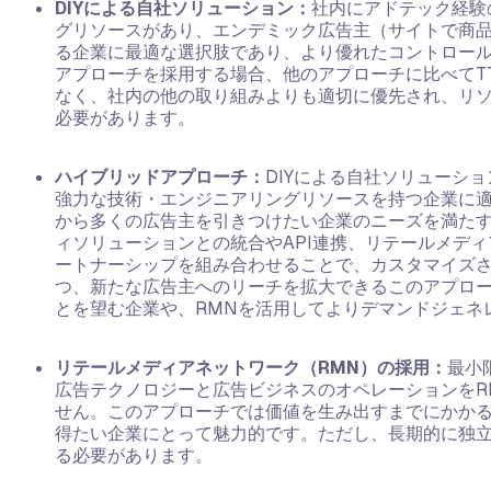
DIYによる自社ソリューション：
社内にアドテック経験
グリソースがあり、エンデミック広告主（サイトで商
る企業に最適な選択肢であり、より優れたコントロー
アプローチを採用する場合、他のアプローチに比べてTTV（
なく、社内の他の取り組みよりも適切に優先され、リ
必要があります。
ハイブリッドアプローチ：
DIYによる自社ソリューシ
強力な技術・エンジニアリングリソースを持つ企業に
から多くの広告主を引きつけたい企業のニーズを満た
ィソリューションとの統合やAPI連携、リテールメデ
ートナーシップを組み合わせることで、カスタマイズ
つ、新たな広告主へのリーチを拡大できるこのアプロ
とを望む企業や、RMNを活用してよりデマンドジェネ
リテールメディアネットワーク（RMN）の採用：
最小
広告テクノロジーと広告ビジネスのオペレーションをR
せん。このアプローチでは価値を生み出すまでにかか
得たい企業にとって魅力的です。ただし、長期的に独
る必要があります。