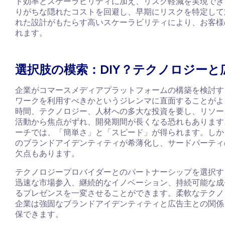
ト効率とスケーラビリティに加え、リスク軽減を実現でき
りがちな隠れたコストを回避し、早期にリスクを特定して
れた設計がもたらす高いスケーラビリティにより、お客様
れます。
選択肢の模索：DIY？テクノロジー
企業がコマースメディアプラットフォームの構築を検討す
ワークを利用すべきかというジレンマに直面することがよ
時間、テクノロジー、人材への多大な投資を要し、リソー
活動から焦点がずれ、開発期間が長くなる恐れもあります
ーチでは、「簡単さ」と「スピード」が得られます。しか
のブランドアイデンティティが希薄化し、サードパーティ
欠点もあります。
テクノロジープロバイダーとのパートナーシップを選択す
迅速な市場参入、継続的なイノベーション、持続可能な成
るプレゼンスを一変させることができます。柔軟なテクノ
企業は強固なブランドアイデンティティと広告主との関係
保できます。