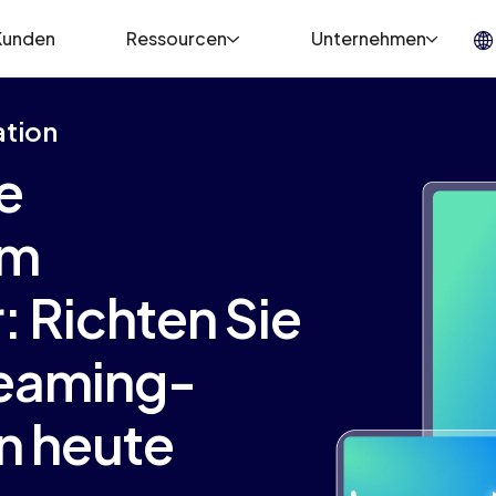
Kunden
Ressourcen
Unternehmen
ation
e
rm
: Richten Sie
reaming-
n heute