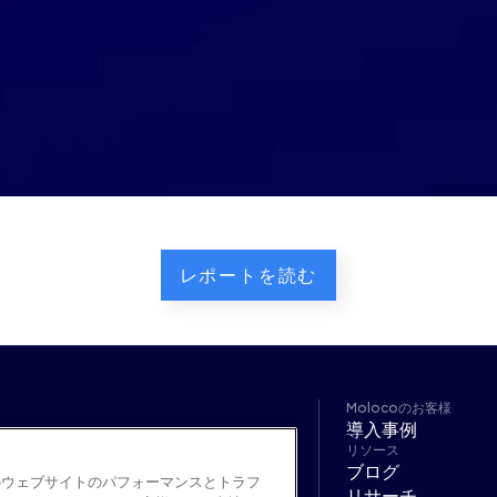
レポートを読む
Molocoのお客様
導入事例
Moloco Commerce Media
リソース
Moloco Commerce Media - 機能
ブログ
広告フォーマット・効果
のウェブサイトのパフォーマンスとトラフ
リサーチ