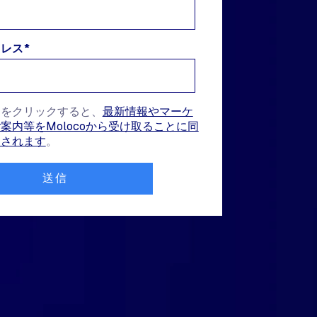
ドレス
*
ンをクリックすると、
最新情報やマーケ
案内等をMolocoから受け取ることに同
なされます
。