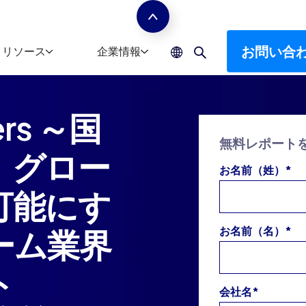
お問い合
リソース
企業情報
ers ～国
無料レポート
：グロー
お名前（姓）
*
可能にす
ーム業界
お名前（名）
*
ト
会社名
*