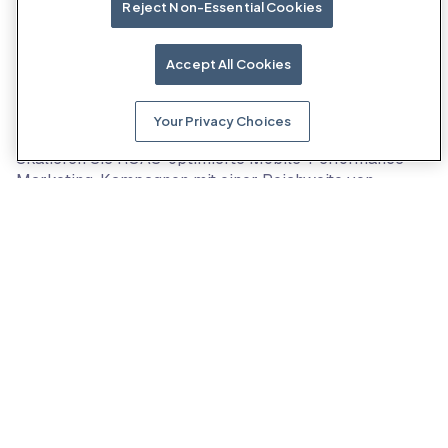
Reject Non-Essential Cookies
Unsere Produkte
Accept All Cookies
Your Privacy Choices
Die KI-gestützte Performance-Werbeplattform
Skalieren Sie ROAS-optimierte Mobile-Performance-
Marketing-Kampagnen mit einer Reichweite von
mehr als 2 Milliarden täglich aktiven Nutzern.
Erreichen Sie In-App-Zielgruppen außerhalb der
großen Plattform-Ökosysteme, um mehr Nutzer zu
gewinnen und zu binden. Molocos Compound-KI-
System optimiert für inkrementelles Wachstum im
großen Maßstab.
ⓘ
Mehr erfahren