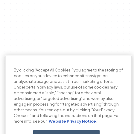
By clicking “Accept All Cookies,” you agree to the storing of
cookies on your device to enhance site navigation,
analyze site usage, and assist in our marketing efforts.
Under certain privacy laws, our use of some cookies may
be considered a “sale,” “sharing” for behavioral
advertising, or “targeted advertising” and we may also
engage in processing for “targeted advertising” through
other means. You can opt-out by clicking “Your Privacy
Choices” and following the instructions on that page. For
more info, see our
Website Privacy Notice.