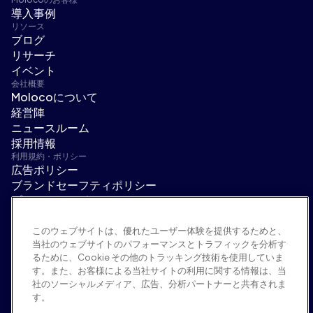
導入事例
リソース
ブログ
リサーチ
イベント
会社概要
Molocoについて
経営陣
ニュースルーム
採用情報
利用規約・ポリシー
広告ポリシー
ブランドセーフティポリシー
プライバシーポリシー
セキュリティ
サプライヤーポータル
このウェブサイトは、優れたユーザー体験を提供するためと、
当社のウェブサイトのパフォーマンスとトラフィックを分析す
利用規約
るために、Cookie その他のトラッキング技術を使用していま
倫理・コンプライアンス
す。また、お客様による当社サイトの利用に関する情報は、当
EEO statement & notices
社のソーシャルメディア、広告、分析パートナーと共有されま
「私の個人情報を販売/共有しない」
す。
ソーシャルメディア