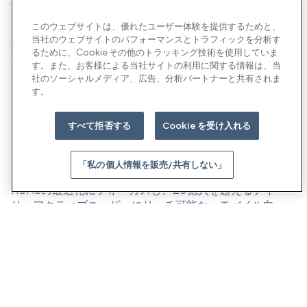
このウェブサイトは、優れたユーザー体験を提供するためと、
当社のウェブサイトのパフォーマンスとトラフィックを分析す
るために、Cookie その他のトラッキング技術を使用していま
す。また、お客様による当社サイトの利用に関する情報は、当
社のソーシャルメディア、広告、分析パートナーと共有されま
プロダクト
す。
すべて拒否する
Cookie を受け入れる
「私の個人情報を販売/共有しない」
AI主導のパフォーマンス広告プラットフォーム
ROASの最適化にフォーカスし、20億人を超えるデイ
リーアクティブユーザーにリーチ可能な、モバイル向
けパフォーマンス・マーケティング・キャンペーンを
展開。主要プラットフォームエコシステムの外にある
アプリ内でターゲット層にアプローチすることで、さ
らに多くのユーザーを獲得・維持できます。大規模な
環境で追加成長を実現できるようMolocoの複合AIシス
テムがキャンペーンを最適化します。