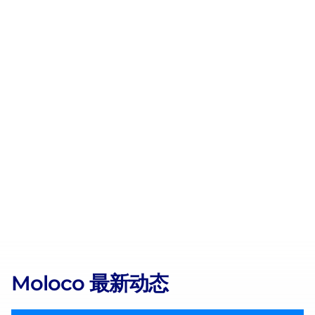
这些宝贵洞察，我们不断优化广告投放，
实现了显著且可衡量的业务增长，双方合
作也因此持续深化。”
Moloco 最新动态