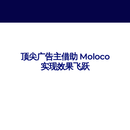
3. 启动广告
我们的 AI 持续优化，以助力您实现业务目标。
顶尖广告主借助 Moloco
实现效果飞跃
“Moloco 持续交付高质量的增量测试成
果，已深度融入 Playrix 的增长战略。借助