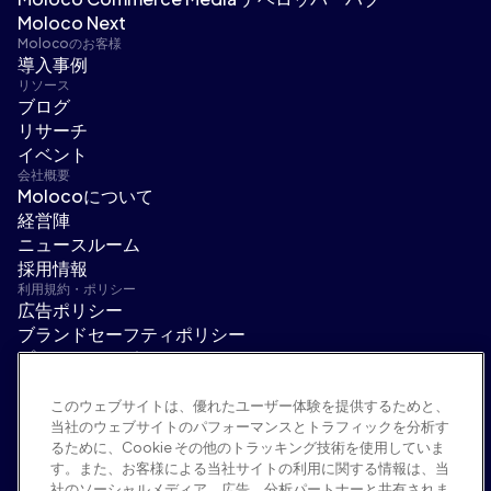
Moloco Next
Molocoのお客様
導入事例
リソース
ブログ
リサーチ
イベント
会社概要
Molocoについて
経営陣
ニュースルーム
採用情報
利用規約・ポリシー
広告ポリシー
ブランドセーフティポリシー
プライバシーポリシー
セキュリティ
サプライヤーポータル
このウェブサイトは、優れたユーザー体験を提供するためと、
当社のウェブサイトのパフォーマンスとトラフィックを分析す
利用規約
るために、Cookie その他のトラッキング技術を使用していま
倫理・コンプライアンス
す。また、お客様による当社サイトの利用に関する情報は、当
EEO statement & notices
社のソーシャルメディア、広告、分析パートナーと共有されま