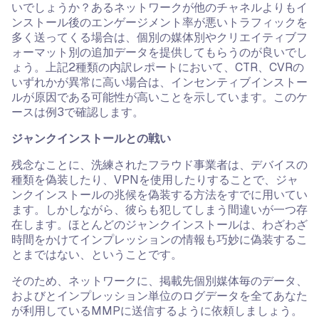
いでしょうか？あるネットワークが他のチャネルよりもイ
ンストール後のエンゲージメント率が悪いトラフィックを
多く送ってくる場合は、個別の媒体別やクリエイティブフ
ォーマット別の追加データを提供してもらうのが良いでし
ょう。上記2種類の内訳レポートにおいて、CTR、CVRの
いずれかが異常に高い場合は、インセンティブインストー
ルが原因である可能性が高いことを示しています。このケ
ースは例3で確認します。
ジャンクインストールとの戦い
残念なことに、洗練されたフラウド事業者は、デバイスの
種類を偽装したり、VPNを使用したりすることで、ジャ
ンクインストールの兆候を偽装する方法をすでに用いてい
ます。しかしながら、彼らも犯してしまう間違いが一つ存
在します。ほとんどのジャンクインストールは、わざわざ
時間をかけてインプレッションの情報も巧妙に偽装するこ
とまではない、ということです。
そのため、ネットワークに、掲載先個別媒体毎のデータ、
およびとインプレッション単位のログデータを全てあなた
が利用しているMMPに送信するように依頼しましょう。