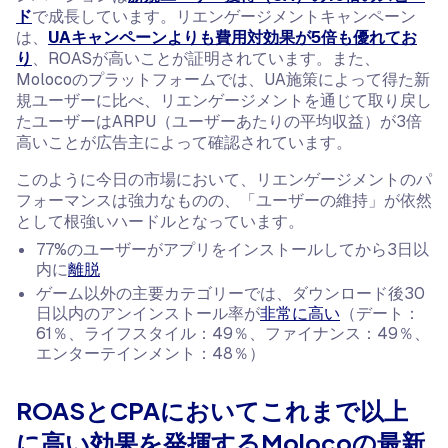
ド
で成長しています。リエンゲージメントキャンペーン
は、
UAキャンペーンよりも費用対効果が5倍も優れてお
り
、ROASが高いことが証明されています。また、
Molocoのプラットフォームでは、UA施策によって得た新
規ユーザーに比べ、リエンゲージメントを通じて取り戻し
たユーザーはARPU（ユーザーあたりの平均収益）が3倍
高いことが広告主によって確認されています。
このように今日の市場において、リエンゲージメントのパ
フォーマンスは強力なものの、「ユーザーの維持」が依然
として根強いハードルとなっています。
77%のユーザーがアプリをインストールしてから3日以
内に
離脱
ゲーム以外の主要カテゴリーでは、ダウンロード後30
日以内のアンインストール率が
非常に高い
（デート：
61％、ライフスタイル：49％、ファイナンス：49％、
エンターテインメント：48％）
ROASとCPAにおいてこれまで以上
に高い効果を発揮するMolocoの最新