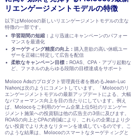
リエンゲージメントモデルの特徴
以下はMolocoの新しいリエンゲージメントモデルの主な
特徴の一部です。
学習期間の短縮：
より迅速にキャンペーンのパフォー
マンスを最適化
ターゲティング精度の向上：
購入意欲の高い休眠ユー
ザーを正確に特定して広告を配信
柔軟なキャンペーン目標：
ROAS、CPA・アプリ起動な
ど、ファネルのあらゆる段階の目標達成をサポート
Moloco Adsのプロダクト管理責任者を務めるJean-Luc
Nahonは次のようにコメントしています。「Molocoのリ
エンゲージメントモデルの最新アップデートによる、大幅
なパフォーマンス向上を目の当たりにしています。例え
ば、Molocoをご利用のゲーム企業上位5社のリエンゲー
ジメント施策への投資額は他の広告主の3倍に及びます。
ROASの向上とCPAの削減により、これらの企業はより少
ない投資でより大きなリターンを達成しているのです。こ
のような結果は、Molocoのスマートなターゲティングと