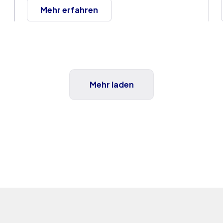
Widrigkeiten in Chancen verwandeln und zu
Mehr erfahren
mutigen Ambitionen für eine bessere Zukunft
inspirieren.
Mehr laden