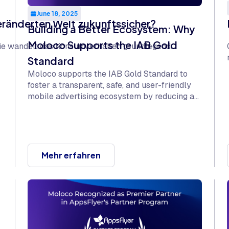
June 18, 2025
 veränderten Welt zukunftssicher?
Building a Better Ecosystem: Why
Moloco Supports the IAB Gold
 Sie wandelt das Konsumverhalten grundlegend.
Standard
Moloco supports the IAB Gold Standard to
foster a transparent, safe, and user-friendly
mobile advertising ecosystem by reducing ad
fraud, upholding brand safety, and enhancing
user experience.
Mehr erfahren