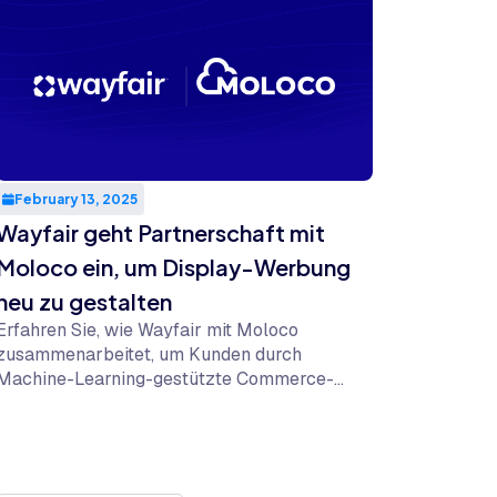
February 13, 2025
Wayfair geht Partnerschaft mit
Moloco ein, um Display-Werbung
neu zu gestalten
Erfahren Sie, wie Wayfair mit Moloco
zusammenarbeitet, um Kunden durch
Machine-Learning-gestützte Commerce-
Media-Technologie ein noch stärker
maßgeschneidertes Onsite-Shopping-
Erlebnis zu bieten.