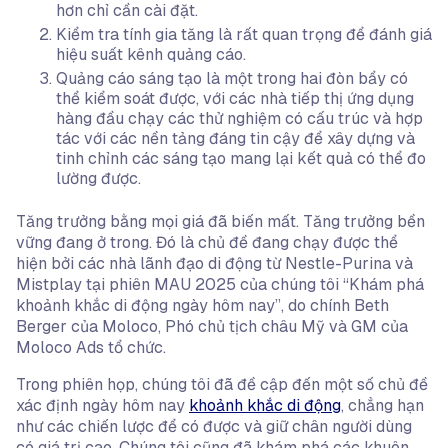
hơn chỉ cần cài đặt.
Kiểm tra tính gia tăng là rất quan trọng để đánh giá
hiệu suất kênh quảng cáo.
Quảng cáo sáng tạo là một trong hai đòn bẩy có
thể kiểm soát được, với các nhà tiếp thị ứng dụng
hàng đầu chạy các thử nghiệm có cấu trúc và hợp
tác với các nền tảng đáng tin cậy để xây dựng và
tinh chỉnh các sáng tạo mang lại kết quả có thể đo
lường được.
Tăng trưởng bằng mọi giá đã biến mất. Tăng trưởng bền
vững đang ở trong. Đó là chủ đề đang chạy được thể
hiện bởi các nhà lãnh đạo di động từ Nestle-Purina và
Mistplay tại phiên MAU 2025 của chúng tôi “Khám phá
khoảnh khắc di động ngày hôm nay”, do chính Beth
Berger của Moloco, Phó chủ tịch châu Mỹ và GM của
Moloco Ads tổ chức.
Trong phiên họp, chúng tôi đã đề cập đến một số chủ đề
xác định ngày hôm nay
khoảnh khắc di động
, chẳng hạn
như các chiến lược để có được và giữ chân người dùng
có giá trị cao. Chúng tôi cũng đã khám phá các khuôn