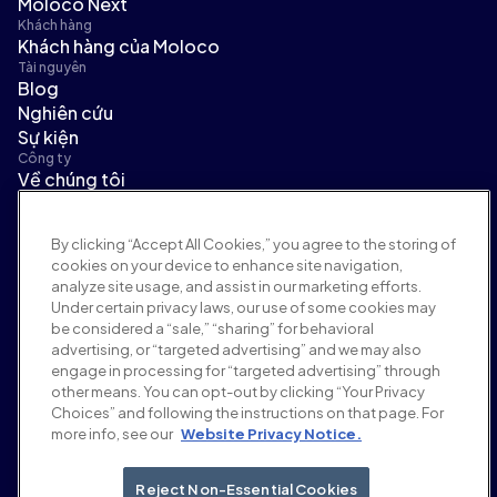
Moloco Next
Khách hàng
Khách hàng của Moloco
Tài nguyên
Blog
Nghiên cứu
Sự kiện
Công ty
Về chúng tôi
Ban lãnh đạo
Tin tức
By clicking “Accept All Cookies,” you agree to the storing of
Tuyển dụng
cookies on your device to enhance site navigation,
Điều khoản và chính sách
analyze site usage, and assist in our marketing efforts.
Chính sách quảng cáo
Under certain privacy laws, our use of some cookies may
Chính sách an toàn thương hiệu
be considered a “sale,” “sharing” for behavioral
Chính sách quyền riêng tư
advertising, or “targeted advertising” and we may also
Bảo mật
engage in processing for “targeted advertising” through
Cổng thông tin nhà cung cấp
other means. You can opt-out by clicking “Your Privacy
Choices” and following the instructions on that page. For
Điều khoản sử dụng
more info, see our
Website Privacy Notice.
Đạo đức & Tuân thủ
EEO statement & notices
Your Privacy Choices
Reject Non-Essential Cookies