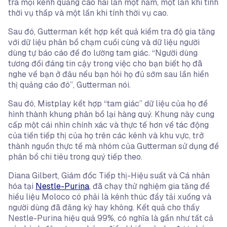
tra mọi kênh quảng cáo hai lần một năm, một lần khi tính
thời vụ thấp và một lần khi tính thời vụ cao.
Sau đó, Gutterman kết hợp kết quả kiểm tra độ gia tăng
với dữ liệu phân bổ chạm cuối cùng và dữ liệu người
dùng tự báo cáo để đo lường tam giác. “Người dùng
tương đối đáng tin cậy trong việc cho bạn biết họ đã
nghe về bạn ở đâu nếu bạn hỏi họ đủ sớm sau lần hiển
thị quảng cáo đó”, Gutterman nói.
Sau đó, Mistplay kết hợp “tam giác” dữ liệu của họ để
hình thành khung phân bổ lại hàng quý. Khung này cung
cấp một cái nhìn chính xác và thực tế hơn về tác động
của tiền tiếp thị của họ trên các kênh và khu vực, trở
thành nguồn thực tế mà nhóm của Gutterman sử dụng để
phân bổ chi tiêu trong quý tiếp theo.
Diana Gilbert, Giám đốc Tiếp thị-Hiệu suất và Cá nhân
hóa tại
Nestle-Purina
, đã chạy thử nghiệm gia tăng để
hiểu liệu Moloco có phải là kênh thúc đẩy tải xuống và
người dùng đã đăng ký hay không. Kết quả cho thấy
Nestle-Purina hiệu quả 99%, có nghĩa là gần như tất cả