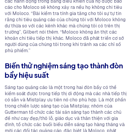
các hành động trong bảng điều khiển của họ được báo
cáo cho Moloco sẽ không xảy ra nếu họ không chi tiêu
với Moloco. “Bài kiểm tra tính gia tăng cho tôi sự tự tin
rằng chi tiêu quảng cáo của chúng tôi với Moloco không
dư thừa so với các kênh khác mà chúng tôi có trên thị
trường”, Gilbert nói thêm. “Moloco không ăn thịt các
khoản chi tiêu tiếp thị khác. Moloco đã phát triển cơ sở
người dùng của chúng tôi trong khi tránh xa các chỉ số
phù phiếm.”
Biến thử nghiệm sáng tạo thành đòn
bẩy hiệu suất
Sáng tạo quảng cáo là một trong hai đòn bẩy có thể
kiểm soát được trong tiếp thị di động mà các nhà tiếp thị
có sẵn và Mistplay ưu tiên nó cho phù hợp. Là một phần
trong chiến lược sáng tạo của Mistplay, nhóm của
Gutterman tổ chức các tài sản sáng tạo thành các chủ
đề như cay đẹp/thô lỗ, giáo dục và thân thiện với gia
đình, tổ chức các buổi biểu diễn sáng tạo hàng tháng và
mời các đối tác quảng cáo, đặc biệt là Moloco, phát