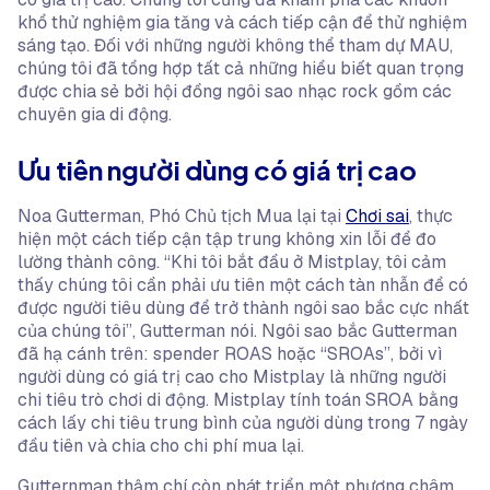
khổ thử nghiệm gia tăng và cách tiếp cận để thử nghiệm
sáng tạo. Đối với những người không thể tham dự MAU,
chúng tôi đã tổng hợp tất cả những hiểu biết quan trọng
được chia sẻ bởi hội đồng ngôi sao nhạc rock gồm các
chuyên gia di động.
Ưu tiên người dùng có giá trị cao
Noa Gutterman, Phó Chủ tịch Mua lại tại
Chơi sai
, thực
hiện một cách tiếp cận tập trung không xin lỗi để đo
lường thành công. “Khi tôi bắt đầu ở Mistplay, tôi cảm
thấy chúng tôi cần phải ưu tiên một cách tàn nhẫn để có
được người tiêu dùng để trở thành ngôi sao bắc cực nhất
của chúng tôi”, Gutterman nói. Ngôi sao bắc Gutterman
đã hạ cánh trên: spender ROAS hoặc “SROAs”, bởi vì
người dùng có giá trị cao cho Mistplay là những người
chi tiêu trò chơi di động. Mistplay tính toán SROA bằng
cách lấy chi tiêu trung bình của người dùng trong 7 ngày
đầu tiên và chia cho chi phí mua lại.
Gutternman thậm chí còn phát triển một phương châm