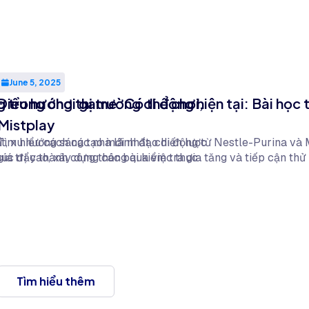
June 5, 2025
 trong chơi game: Có thể chơi,
Điều hướng thị trường di động hiện tại: Bài học
Mistplay
, xu hướng sáng tạo mới nhất, chiến lược
Tìm hiểu cách các nhà lãnh đạo di động từ Nestle-Purina và 
húc đẩy thành công thông qua việc thực
giá trị cao, xây dựng các bài kiểm tra gia tăng và tiếp cận th
Tìm hiểu thêm