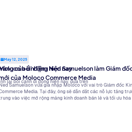
May 12, 2025
vàng của di động hiện nay
Moloco bổ nhiệm Ned Samuelson làm Giám đốc
mới của Moloco Commerce Media
h lại bối cảnh di động hiện nay, dựa trên
Ned Samuelson vừa gia nhập Moloco với vai trò Giám đốc Ki
Commerce Media. Tại đây, ông sẽ dẫn dắt các nỗ lực tăng trư
trung vào việc mở rộng mảng kinh doanh bán lẻ và tối ưu hóa
năm kinh nghiệm tại Criteo, Ned mang đến bề dày thành tích 
thực tế cho nhiều ngành nghề khác nhau, đồng thời sẽ hỗ trợ 
điện tử khai phá nguồn doanh thu mới thông qua nền tảng ứng