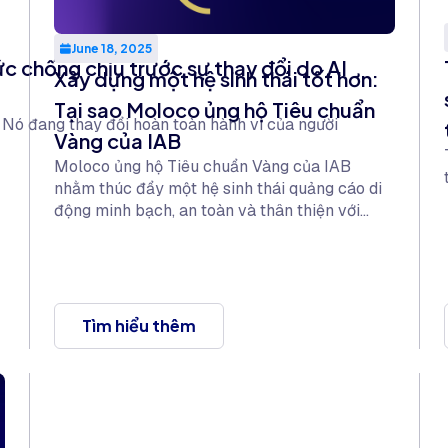
June 18, 2025
c chống chịu trước sự thay đổi do AI
Xây dựng một hệ sinh thái tốt hơn:
Tại sao Moloco ủng hộ Tiêu chuẩn
. Nó đang thay đổi hoàn toàn hành vi của người
Vàng của IAB
Moloco ủng hộ Tiêu chuẩn Vàng của IAB
nhằm thúc đẩy một hệ sinh thái quảng cáo di
động minh bạch, an toàn và thân thiện với
người dùng thông qua việc giảm thiểu gian lận
quảng cáo, duy trì sự an toàn cho thương hiệu
và nâng cao trải nghiệm người dùng.
Tìm hiểu thêm