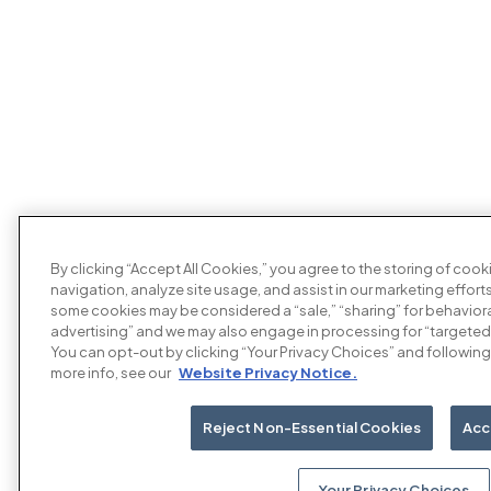
By clicking “Accept All Cookies,” you agree to the storing of coo
navigation, analyze site usage, and assist in our marketing efforts
some cookies may be considered a “sale,” “sharing” for behaviora
advertising” and we may also engage in processing for “targeted
You can opt-out by clicking “Your Privacy Choices” and following 
more info, see our
Website Privacy Notice.
Reject Non-Essential Cookies
Acc
Your Privacy Choices