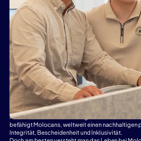
Das Leben bei Moloco
Unser Verhalten, wie wir miteinander umgehen, wi
in unseren Gemeinschaften engagieren – dort we
Moloco Love ist eine der Möglichkeiten, wie wir
befähigt Molocans, weltweit einen nachhaltigen p
Integrität, Bescheidenheit und Inklusivität.
Doch am besten versteht man das Leben bei Molo