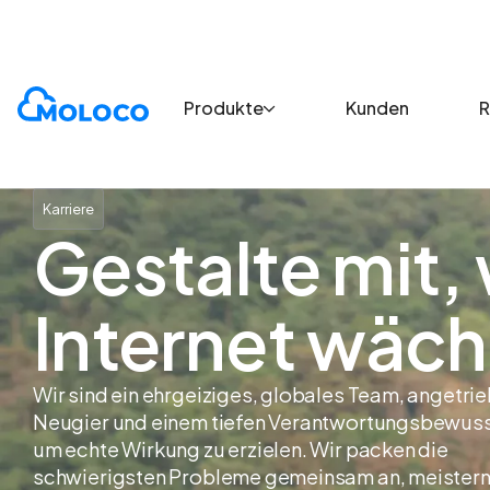
Unternehmen
Karriere
Produkte
Kunden
R
Karriere
Gestalte mit,
Internet wäch
Wir sind ein ehrgeiziges, globales Team, angetri
Neugier und einem tiefen Verantwortungsbewuss
um echte Wirkung zu erzielen. Wir packen die
schwierigsten Probleme gemeinsam an, meister