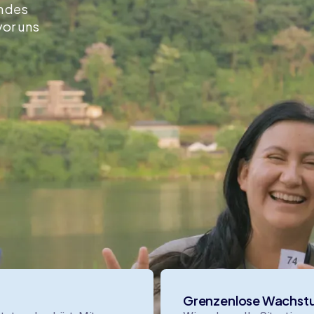
n des
vor uns
Unsere Werte
e Werte sind die Grundüberzeugungen, die prägen, w
ten, aufbauen, Entscheidungen treffen und füreinan
sind.
Grenzenlose Wachst