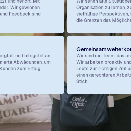
tzt und gehört. Mit
Wir sehen alle Situatione
nder. Wir gewinnen,
Organisation zu lernen, 
t und Feedback sind
vielfältige Perspektiven
die Grenzen des Mögliche
Gemeinsam weiterk
gfalt und Integrität an.
Wir sind ein Team, das a
plinierte Abwägungen, um
Wir arbeiten proaktiv un
Kunden zum Erfolg,
Leute zur richtigen Zeit u
einen gerechteren Arbeits
Stich.