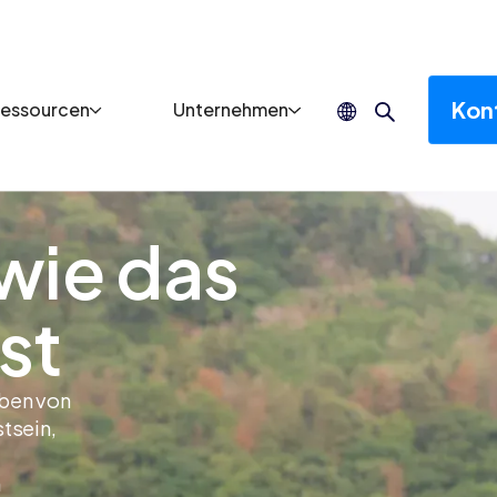
Kont
essourcen
Unternehmen
 wie das
st
eben von
tsein,
n