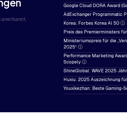
ungen
Google Cloud DORA Award (Go
AdExchanger Programmatic 
 anerkannt.
Korea: Forbes Korea AI 50
ⓘ
Preis des Premierministers fü
Ministeriumspreis für die „Ve
2025“
ⓘ
Performance Marketing Awards
Scopely
ⓘ
ShineGlobal: WAVE 2025 Jährl
Huxiu: 2025 Auszeichnung fü
Youxikezhan: Beste Gaming-S