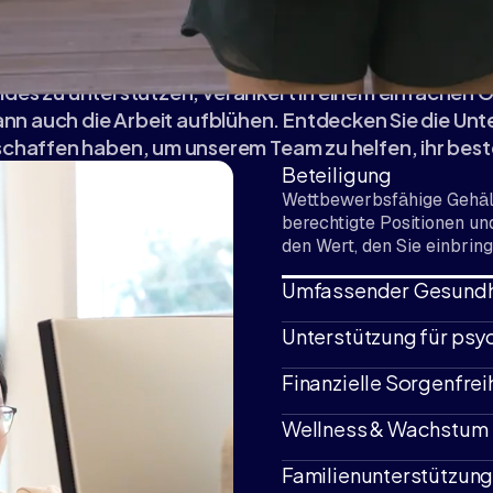
Unsere Leistungen
t – sowohl in unserer Arbeit als auch in unserem Lebe
ides zu unterstützen, verankert in einem einfachen
ann auch die Arbeit aufblühen. Entdecken Sie die Un
eschaffen haben, um unserem Team zu helfen, ihr bes
Beteiligung
Wettbewerbsfähige Gehält
berechtigte Positionen u
den Wert, den Sie einbring
Umfassender Gesundh
Großzügige und flexible K
Unterstützung für psy
Gesundheit und die Gesund
Wir sind davon überzeugt:
Finanzielle Sorgenfrei
Wir bieten Ressourcen fü
damit Sie innerlich und ä
Länderspezifische Altersvo
Wellness & Wachstum
Ihnen beim Aufbau langfris
Großzügige Zuschüsse zur 
Familienunterstützung
Lebens, einschließlich We