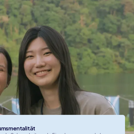
ie wir
der da
umsmentalität