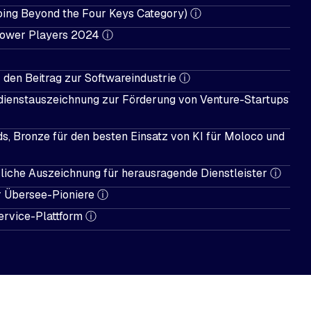
ing Beyond the Four Keys Category)
ⓘ
Power Players 2024
ⓘ
r den Beitrag zur Softwareindustrie
ⓘ
rdienstauszeichnung zur Förderung von Venture-Startups
, Bronze für den besten Einsatz von KI für Moloco und
iche Auszeichnung für herausragende Dienstleister
ⓘ
r Übersee-Pioniere
ⓘ
ervice-Plattform
ⓘ