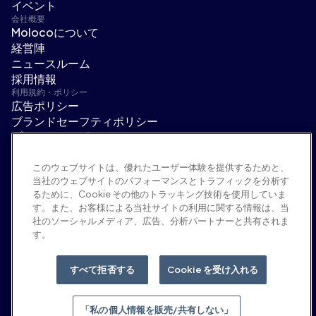
イベント
会社概要
Molocoについて
経営陣
ニュースルーム
採用情報
利用規約・ポリシー
広告ポリシー
ブランドセーフティポリシー
プライバシーポリシー
セキュリティ
サプライヤーポータル
このウェブサイトは、優れたユーザー体験を提供するためと、
当社のウェブサイトのパフォーマンスとトラフィックを分析す
利用規約
るために、Cookie その他のトラッキング技術を使用していま
倫理・コンプライアンス
す。また、お客様による当社サイトの利用に関する情報は、当
EEO statement & notices
社のソーシャルメディア、広告、分析パートナーと共有されま
「私の個人情報を販売/共有しない」
す。
ソーシャルメディア
Linkedin
すべて拒否する
Cookie を受け入れる
YouTube
「私の個人情報を販売/共有しない」