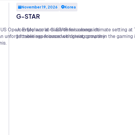
November 19, 2026
Korea
G-STAR
e US Open. Enjoy world-class tennis alongside
Join Moloco at G-STAR for a more intimate setting at 
 an unforgettable experience with great company
1:1 meetings focused on driving growth in the gaming 
is.