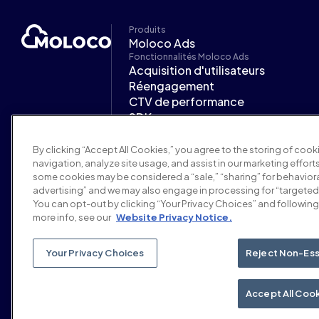
Produits
Moloco Ads
Fonctionnalités Moloco Ads
Acquisition d'utilisateurs
Réengagement
CTV de performance
SDK
Plateforme d'IA
Secteurs d'activité Moloco Ads
By clicking “Accept All Cookies,” you agree to the storing of coo
Jeux mobiles
navigation, analyze site usage, and assist in our marketing efforts
Finance
some cookies may be considered a “sale,” “sharing” for behaviora
iGaming et prédiction
advertising” and we may also engage in processing for “targeted
You can opt-out by clicking “Your Privacy Choices” and following 
Services à la demande
more info, see our
Website Privacy Notice.
Partenaires
Support
Centre d'aide
Your Privacy Choices
Reject Non-Ess
Documentation Moloco Ads
Accept All Coo
© 2026 Moloco, Inc.