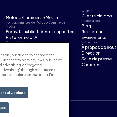
Clients
Clients Moloco
Moloco Commerce Media
Ressources
Fonctionnalités de Moloco Commerce
Blog
Media
Formats publicitaires et capacités
Recherche
Plateforme d'IA
Événements
Support
Entreprise
Documentation Moloco
À propos de nous
Commerce Media
Direction
kies on your device to enhance site
Moloco Next
Salle de presse
. Under certain privacy laws, our use of
Carrières
l advertising, or “targeted
 advertising” through other means.
the instructions on that page. For
ential Cookies
kies