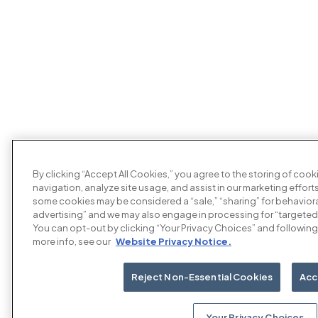
By clicking “Accept All Cookies,” you agree to the storing of coo
navigation, analyze site usage, and assist in our marketing efforts
some cookies may be considered a “sale,” “sharing” for behaviora
advertising” and we may also engage in processing for “targeted
You can opt-out by clicking “Your Privacy Choices” and following 
more info, see our
Website Privacy Notice.
Reject Non-Essential Cookies
Acc
Your Privacy Choices