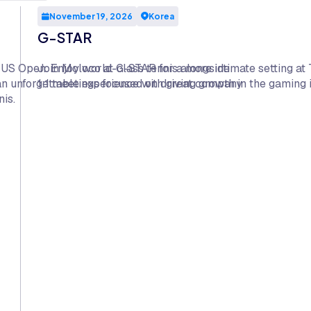
November 19, 2026
Korea
G-STAR
e US Open. Enjoy world-class tennis alongside
Join Moloco at G-STAR for a more intimate setting at 
 an unforgettable experience with great company
1:1 meetings focused on driving growth in the gaming 
is.