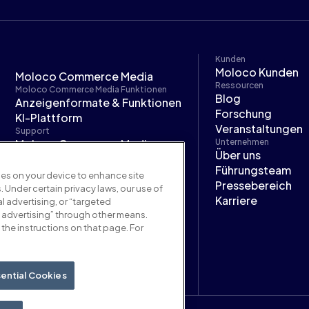
Kunden
Moloco Kunden
Moloco Commerce Media
Ressourcen
Moloco Commerce Media Funktionen
Blog
Anzeigenformate & Funktionen
Forschung
KI-Plattform
Veranstaltungen
Support
Moloco Commerce Media
Unternehmen
Über uns
Dokumentation
Führungsteam
Moloco Next
kies on your device to enhance site
Pressebereich
. Under certain privacy laws, our use of
Karriere
l advertising, or “targeted
 advertising” through other means.
the instructions on that page. For
ential Cookies