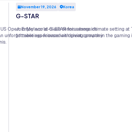
November 19, 2026
Korea
G-STAR
e US Open. Enjoy world-class tennis alongside
Join Moloco at G-STAR for a more intimate setting at 
 an unforgettable experience with great company
1:1 meetings focused on driving growth in the gaming 
is.