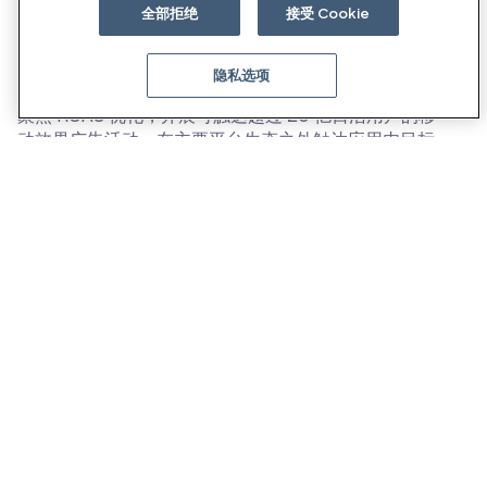
全部拒绝
接受 Cookie
隐私选项
AI 效果广告平台
聚焦 ROAS 优化，开展可触达超过 20 亿日活用户的移
动效果广告活动。在主要平台生态之外触达应用内目标
受众，帮助广告主获取并留存更多用户。Moloco 的复合
AI 系统持续优化广告投放，助力规模化增量增长。
探索更多
AI 原生零售媒体平台
借助 AI 广告平台，在购物意向最强的时刻投放高度相
关、个性化的广告，推动零售媒体广告业务增长，并在
不影响购物体验的前提下提升广告收益。
探索更多