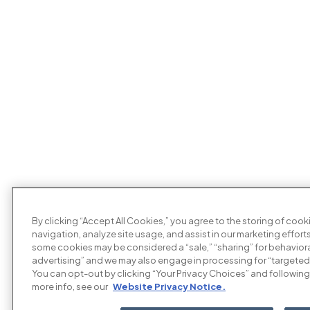
By clicking “Accept All Cookies,” you agree to the storing of coo
navigation, analyze site usage, and assist in our marketing efforts
some cookies may be considered a “sale,” “sharing” for behaviora
advertising” and we may also engage in processing for “targeted
You can opt-out by clicking “Your Privacy Choices” and following 
more info, see our
Website Privacy Notice.