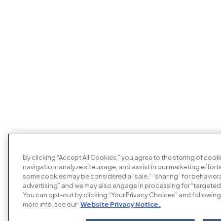
By clicking “Accept All Cookies,” you agree to the storing of coo
navigation, analyze site usage, and assist in our marketing efforts
some cookies may be considered a “sale,” “sharing” for behaviora
advertising” and we may also engage in processing for “targeted
You can opt-out by clicking “Your Privacy Choices” and following 
more info, see our
Website Privacy Notice.