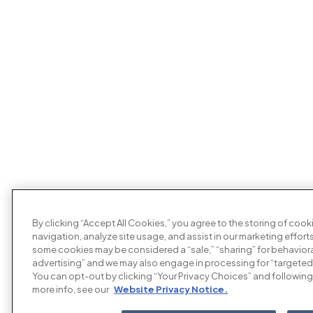
By clicking “Accept All Cookies,” you agree to the storing of coo
navigation, analyze site usage, and assist in our marketing efforts
some cookies may be considered a “sale,” “sharing” for behaviora
advertising” and we may also engage in processing for “targeted
You can opt-out by clicking “Your Privacy Choices” and following 
more info, see our
Website Privacy Notice.