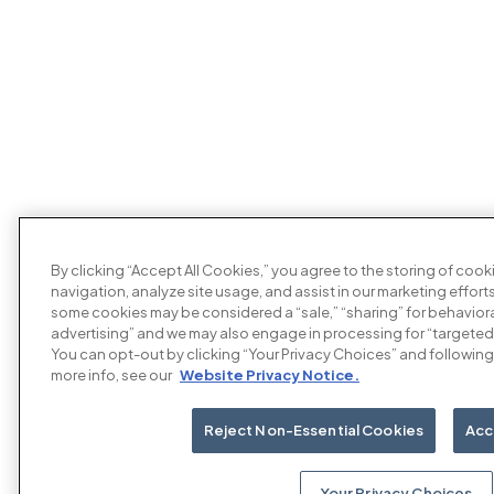
By clicking “Accept All Cookies,” you agree to the storing of coo
navigation, analyze site usage, and assist in our marketing efforts
some cookies may be considered a “sale,” “sharing” for behaviora
advertising” and we may also engage in processing for “targeted
You can opt-out by clicking “Your Privacy Choices” and following 
more info, see our
Website Privacy Notice.
Reject Non-Essential Cookies
Acc
Your Privacy Choices