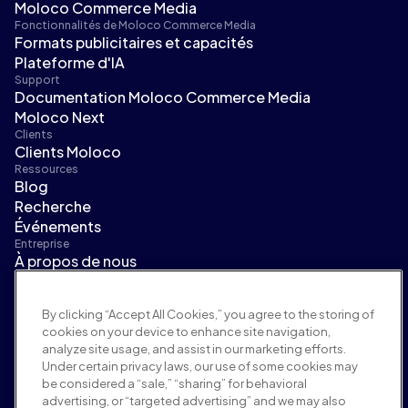
Moloco Commerce Media
Fonctionnalités de Moloco Commerce Media
Formats publicitaires et capacités
Plateforme d'IA
Support
Documentation Moloco Commerce Media
Moloco Next
Clients
Clients Moloco
Ressources
Blog
Recherche
Événements
Entreprise
À propos de nous
Direction
Salle de presse
By clicking “Accept All Cookies,” you agree to the storing of
Carrières
cookies on your device to enhance site navigation,
Conditions et politiques
analyze site usage, and assist in our marketing efforts.
Politique publicitaire
Under certain privacy laws, our use of some cookies may
Politique de sécurité de la marque
be considered a “sale,” “sharing” for behavioral
Politique de confidentialité
advertising, or “targeted advertising” and we may also