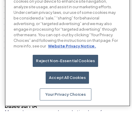
cookies on your device to enhance site navigation,
analyze site usage, and assist in our marketing efforts.
Under certain privacy laws, our use of some cookies may
be considered a “sale,” “sharing” for behavioral
advertising, or “targeted advertising” and we may also
engage in processing for “targeted advertising” through
other means. You can opt-out by clicking “Your Privacy
Choices” and following the instructions on that page. For
more info, see our
Website Privacy Notice.
Reject Non-Essential Cookies
Nos produits
Accept All Cookies
Your Privacy Choices
La plateforme de publicité de performance
basée sur l'IA
Menez des campagnes de marketing de performance
mobile optimisées pour le ROAS, capables
d'atteindre plus de 2 milliards d'utilisateurs actifs
quotidiens. Touchez des audiences in-app en dehors